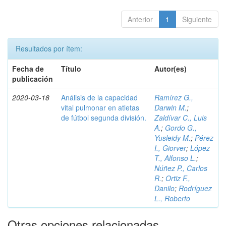
Anterior
1
Siguiente
Resultados por ítem:
Fecha de
Título
Autor(es)
publicación
2020-03-18
Análisis de la capacidad
Ramírez G.,
vital pulmonar en atletas
Darwin M.
;
de fútbol segunda división.
Zaldívar C., Luis
A.
;
Gordo G.,
Yusleidy M.
;
Pérez
I., Giorver
;
López
T., Alfonso L.
;
Núñez P., Carlos
R.
;
Ortiz F.,
Danilo
;
Rodríguez
L., Roberto
Otras opciones relacionadas