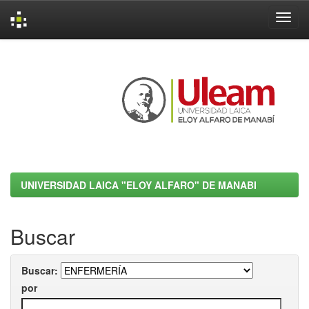
Skip
navigation
UNIVERSIDAD LAICA "ELOY ALFARO" DE MANABI
Buscar
Buscar:
por