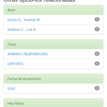
Autor
Gordo G., Yusleidy M.
1
Zaldívar C., Luis A.
1
Título
APARATO RESPIRATORIO
1
DEPORTE
1
Fecha de lanzamiento
2020
1
Has File(s)