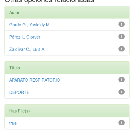
Autor
Gordo G., Yusleidy M.
1
Pérez I., Giorver
1
Zaldívar C., Luis A.
1
Título
APARATO RESPIRATORIO
1
DEPORTE
1
Has File(s)
true
1