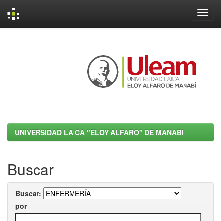
Skip
navigation
UNIVERSIDAD LAICA "ELOY ALFARO" DE MANABI
Buscar
Buscar:
por