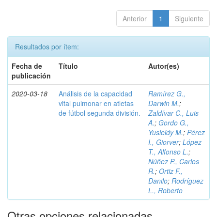
Anterior
1
Siguiente
Resultados por ítem:
Fecha de
Título
Autor(es)
publicación
2020-03-18
Análisis de la capacidad
Ramírez G.,
vital pulmonar en atletas
Darwin M.
;
de fútbol segunda división.
Zaldívar C., Luis
A.
;
Gordo G.,
Yusleidy M.
;
Pérez
I., Giorver
;
López
T., Alfonso L.
;
Núñez P., Carlos
R.
;
Ortiz F.,
Danilo
;
Rodríguez
L., Roberto
Otras opciones relacionadas