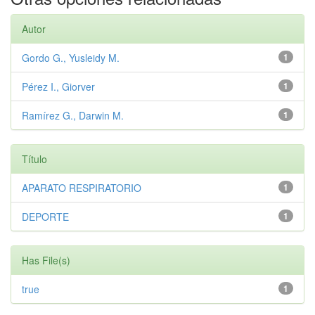
Autor
Gordo G., Yusleidy M.
1
Pérez I., Giorver
1
Ramírez G., Darwin M.
1
Título
APARATO RESPIRATORIO
1
DEPORTE
1
Has File(s)
true
1