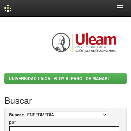
Skip
navigation
UNIVERSIDAD LAICA "ELOY ALFARO" DE MANABI
Buscar
Buscar:
por