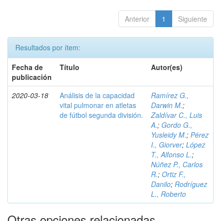
Anterior
1
Siguiente
Resultados por ítem:
Fecha de
Título
Autor(es)
publicación
2020-03-18
Análisis de la capacidad
Ramírez G.,
vital pulmonar en atletas
Darwin M.
;
de fútbol segunda división.
Zaldívar C., Luis
A.
;
Gordo G.,
Yusleidy M.
;
Pérez
I., Giorver
;
López
T., Alfonso L.
;
Núñez P., Carlos
R.
;
Ortiz F.,
Danilo
;
Rodríguez
L., Roberto
Otras opciones relacionadas