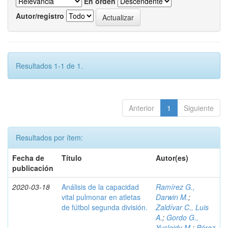
En orden
Autor/registro
Resultados 1-1 de 1.
Anterior
1
Siguiente
Resultados por ítem:
Fecha de
Título
Autor(es)
publicación
2020-03-18
Análisis de la capacidad
Ramírez G.,
vital pulmonar en atletas
Darwin M.
;
de fútbol segunda división.
Zaldívar C., Luis
A.
;
Gordo G.,
Yusleidy M.
;
Pérez