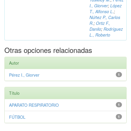
I., Giorver
;
López
T., Alfonso L.
;
Núñez P., Carlos
R.
;
Ortiz F.,
Danilo
;
Rodríguez
L., Roberto
Otras opciones relacionadas
Autor
Pérez I., Giorver
1
Título
APARATO RESPIRATORIO
1
FÚTBOL
1