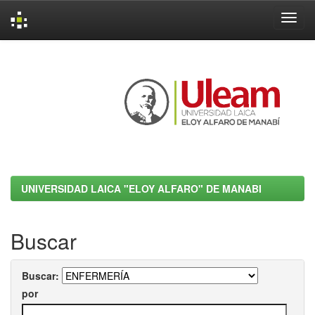
Skip
navigation
UNIVERSIDAD LAICA "ELOY ALFARO" DE MANABI
Buscar
Buscar:
por