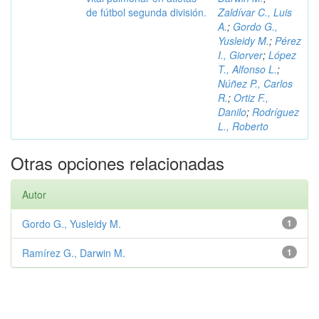
de fútbol segunda división.
Zaldívar C., Luis
A.
;
Gordo G.,
Yusleidy M.
;
Pérez
I., Giorver
;
López
T., Alfonso L.
;
Núñez P., Carlos
R.
;
Ortiz F.,
Danilo
;
Rodríguez
L., Roberto
Otras opciones relacionadas
Autor
Gordo G., Yusleidy M.
1
Ramírez G., Darwin M.
1