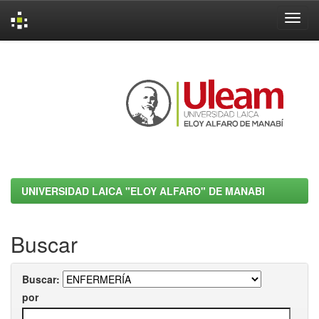
Skip
navigation
UNIVERSIDAD LAICA "ELOY ALFARO" DE MANABI
Buscar
Buscar:
por