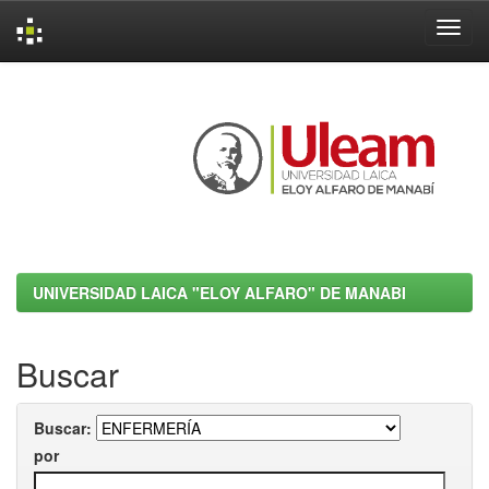
Skip
navigation
UNIVERSIDAD LAICA "ELOY ALFARO" DE MANABI
Buscar
Buscar:
por