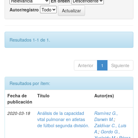
En orden
Autor/registro
Resultados 1-1 de 1.
Anterior
1
Siguiente
Resultados por ítem:
Fecha de
Título
Autor(es)
publicación
2020-03-18
Análisis de la capacidad
Ramírez G.,
vital pulmonar en atletas
Darwin M.
;
de fútbol segunda división.
Zaldívar C., Luis
A.
;
Gordo G.,
Yusleidy M.
;
Pérez