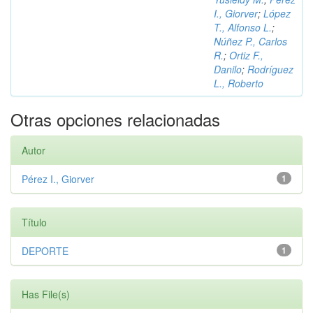
I., Giorver
;
López
T., Alfonso L.
;
Núñez P., Carlos
R.
;
Ortiz F.,
Danilo
;
Rodríguez
L., Roberto
Otras opciones relacionadas
Autor
Pérez I., Giorver
1
Título
DEPORTE
1
Has File(s)