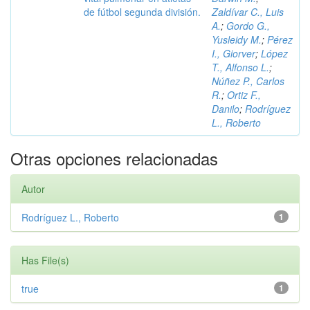
de fútbol segunda división.
Zaldívar C., Luis
A.
;
Gordo G.,
Yusleidy M.
;
Pérez
I., Giorver
;
López
T., Alfonso L.
;
Núñez P., Carlos
R.
;
Ortiz F.,
Danilo
;
Rodríguez
L., Roberto
Otras opciones relacionadas
Autor
Rodríguez L., Roberto
1
Has File(s)
true
1