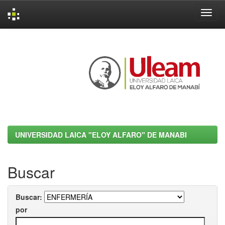
Skip
navigation
UNIVERSIDAD LAICA "ELOY ALFARO" DE MANABI
Buscar
Buscar:
por