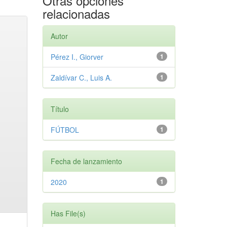
Otras opciones
relacionadas
Autor
Pérez I., Giorver
1
Zaldívar C., Luis A.
1
Título
FÚTBOL
1
Fecha de lanzamiento
2020
1
Has File(s)