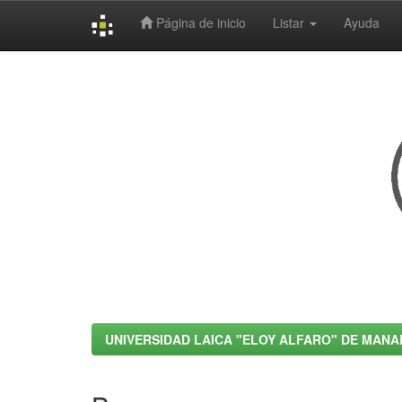
Página de inicio
Listar
Ayuda
Skip
navigation
UNIVERSIDAD LAICA "ELOY ALFARO" DE MANA