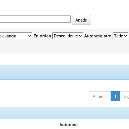
En orden
Autor/registro
Anterior
1
Si
Autor(es)