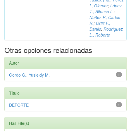
I., Giorver
;
López
T., Alfonso L.
;
Núñez P., Carlos
R.
;
Ortiz F.,
Danilo
;
Rodríguez
L., Roberto
Otras opciones relacionadas
Autor
Gordo G., Yusleidy M.
1
Título
DEPORTE
1
Has File(s)