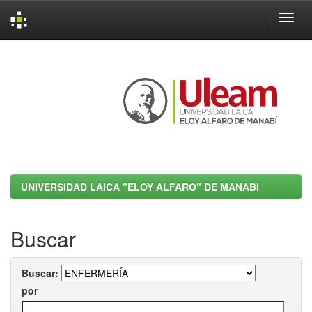
Skip
navigation
UNIVERSIDAD LAICA "ELOY ALFARO" DE MANABI
Buscar
Buscar:
por