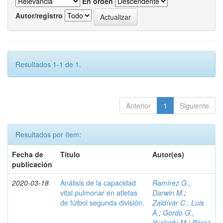
En orden
Autor/registro
Resultados 1-1 de 1.
Anterior
1
Siguiente
Resultados por ítem:
Fecha de
Título
Autor(es)
publicación
2020-03-18
Análisis de la capacidad
Ramírez G.,
vital pulmonar en atletas
Darwin M.
;
de fútbol segunda división.
Zaldívar C., Luis
A.
;
Gordo G.,
Yusleidy M.
;
Pérez