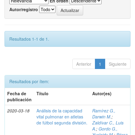
En orden
Autor/registro
Resultados 1-1 de 1.
Anterior
1
Siguiente
Resultados por ítem:
Fecha de
Título
Autor(es)
publicación
2020-03-18
Análisis de la capacidad
Ramírez G.,
vital pulmonar en atletas
Darwin M.
;
de fútbol segunda división.
Zaldívar C., Luis
A.
;
Gordo G.,
Yusleidy M.
;
Pérez