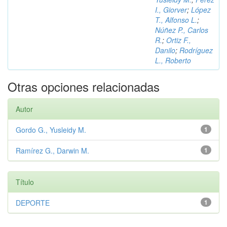
I., Giorver
;
López
T., Alfonso L.
;
Núñez P., Carlos
R.
;
Ortiz F.,
Danilo
;
Rodríguez
L., Roberto
Otras opciones relacionadas
Autor
Gordo G., Yusleidy M.
1
Ramírez G., Darwin M.
1
Título
DEPORTE
1