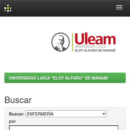
Skip
navigation
UNIVERSIDAD LAICA "ELOY ALFARO" DE MANABI
Buscar
Buscar:
por