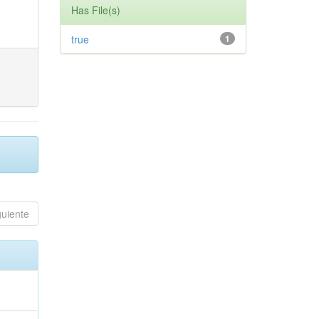
Has File(s)
true
1
guiente