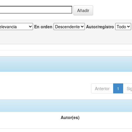
En orden
Autor/registro
Anterior
1
Si
Autor(es)