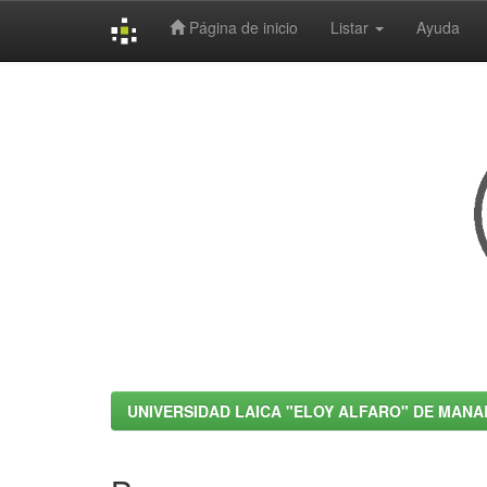
Página de inicio
Listar
Ayuda
Skip
navigation
UNIVERSIDAD LAICA "ELOY ALFARO" DE MANA