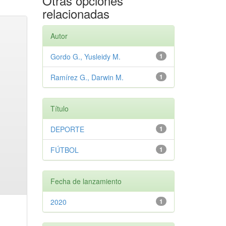
Otras opciones
relacionadas
Autor
Gordo G., Yusleidy M.
1
Ramírez G., Darwin M.
1
Título
DEPORTE
1
FÚTBOL
1
Fecha de lanzamiento
2020
1