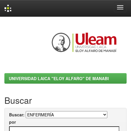
Skip
navigation
UNIVERSIDAD LAICA "ELOY ALFARO" DE MANABI
Buscar
Buscar:
por