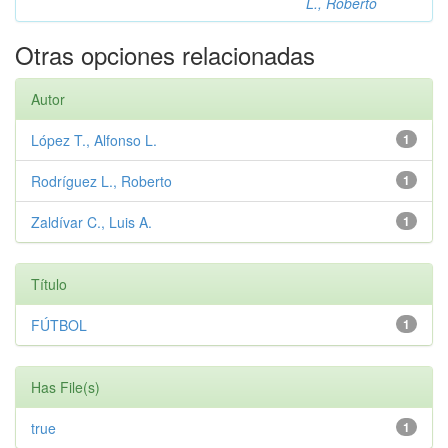
L., Roberto
Otras opciones relacionadas
Autor
López T., Alfonso L.
1
Rodríguez L., Roberto
1
Zaldívar C., Luis A.
1
Título
FÚTBOL
1
Has File(s)
true
1