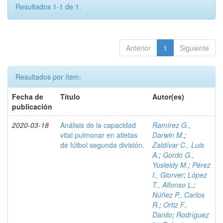
Resultados 1-1 de 1.
Anterior
1
Siguiente
Resultados por ítem:
Fecha de
Título
Autor(es)
publicación
2020-03-18
Análisis de la capacidad
Ramírez G.,
vital pulmonar en atletas
Darwin M.
;
de fútbol segunda división.
Zaldívar C., Luis
A.
;
Gordo G.,
Yusleidy M.
;
Pérez
I., Giorver
;
López
T., Alfonso L.
;
Núñez P., Carlos
R.
;
Ortiz F.,
Danilo
;
Rodríguez