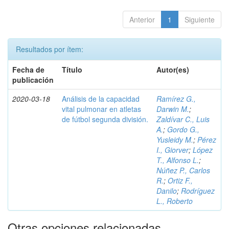
Anterior
1
Siguiente
Resultados por ítem:
Fecha de
Título
Autor(es)
publicación
2020-03-18
Análisis de la capacidad
Ramírez G.,
vital pulmonar en atletas
Darwin M.
;
de fútbol segunda división.
Zaldívar C., Luis
A.
;
Gordo G.,
Yusleidy M.
;
Pérez
I., Giorver
;
López
T., Alfonso L.
;
Núñez P., Carlos
R.
;
Ortiz F.,
Danilo
;
Rodríguez
L., Roberto
Otras opciones relacionadas