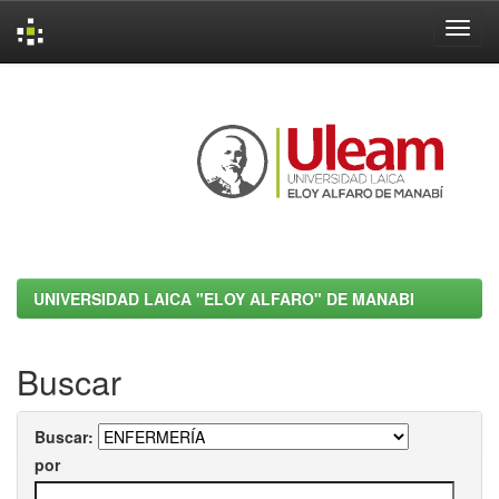
Skip
navigation
UNIVERSIDAD LAICA "ELOY ALFARO" DE MANABI
Buscar
Buscar:
por