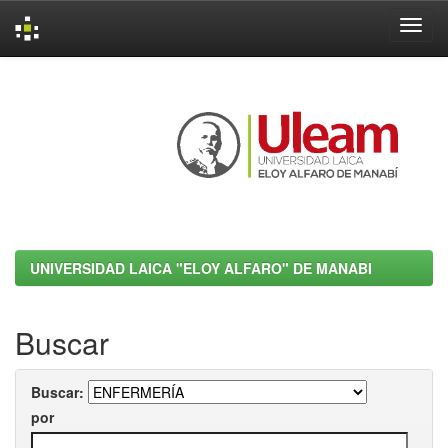
Skip
navigation
UNIVERSIDAD LAICA "ELOY ALFARO" DE MANABI
Buscar
Buscar:
por