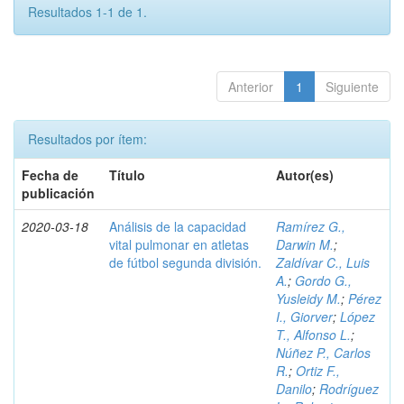
Resultados 1-1 de 1.
Anterior
1
Siguiente
Resultados por ítem:
Fecha de
Título
Autor(es)
publicación
2020-03-18
Análisis de la capacidad
Ramírez G.,
vital pulmonar en atletas
Darwin M.
;
de fútbol segunda división.
Zaldívar C., Luis
A.
;
Gordo G.,
Yusleidy M.
;
Pérez
I., Giorver
;
López
T., Alfonso L.
;
Núñez P., Carlos
R.
;
Ortiz F.,
Danilo
;
Rodríguez