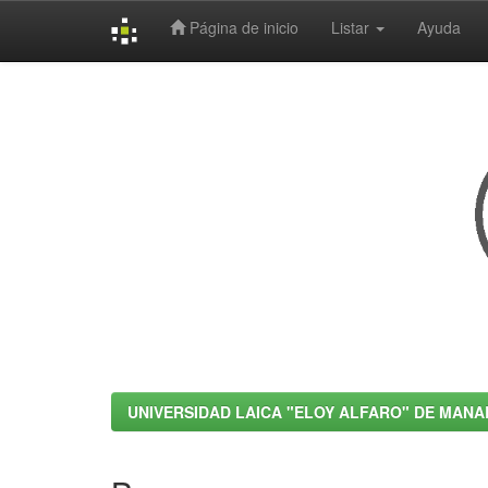
Página de inicio
Listar
Ayuda
Skip
navigation
UNIVERSIDAD LAICA "ELOY ALFARO" DE MANA