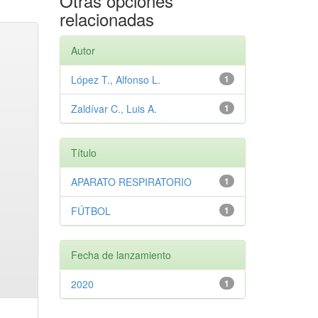
Otras opciones
relacionadas
Autor
López T., Alfonso L.
1
Zaldívar C., Luis A.
1
Título
APARATO RESPIRATORIO
1
FÚTBOL
1
Fecha de lanzamiento
2020
1