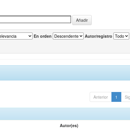
En orden
Autor/registro
Anterior
1
Si
Autor(es)