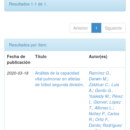
Resultados 1-1 de 1.
Anterior
1
Siguiente
Resultados por ítem:
Fecha de
Título
Autor(es)
publicación
2020-03-18
Análisis de la capacidad
Ramírez G.,
vital pulmonar en atletas
Darwin M.
;
de fútbol segunda división.
Zaldívar C., Luis
A.
;
Gordo G.,
Yusleidy M.
;
Pérez
I., Giorver
;
López
T., Alfonso L.
;
Núñez P., Carlos
R.
;
Ortiz F.,
Danilo
;
Rodríguez