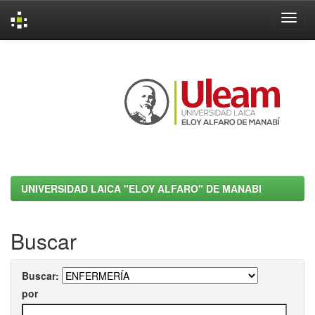
Skip
navigation
UNIVERSIDAD LAICA "ELOY ALFARO" DE MANABI
Buscar
Buscar:
por