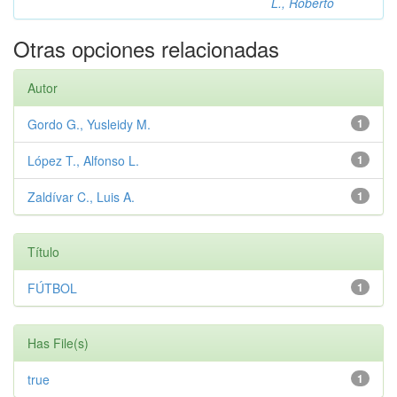
L., Roberto
Otras opciones relacionadas
Autor
Gordo G., Yusleidy M.
1
López T., Alfonso L.
1
Zaldívar C., Luis A.
1
Título
FÚTBOL
1
Has File(s)
true
1