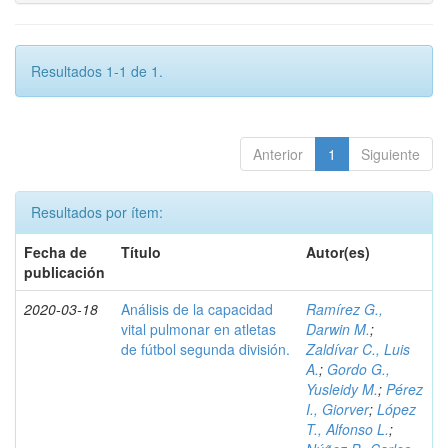
Resultados 1-1 de 1.
Anterior
1
Siguiente
Resultados por ítem:
Fecha de
Título
Autor(es)
publicación
2020-03-18
Análisis de la capacidad
Ramírez G.,
vital pulmonar en atletas
Darwin M.
;
de fútbol segunda división.
Zaldívar C., Luis
A.
;
Gordo G.,
Yusleidy M.
;
Pérez
I., Giorver
;
López
T., Alfonso L.
;