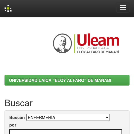
Skip
navigation
UNIVERSIDAD LAICA "ELOY ALFARO" DE MANABI
Buscar
Buscar:
por