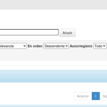
En orden
Autor/registro
Anterior
1
Si