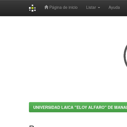
Página de inicio
Listar
Ayuda
Skip
navigation
UNIVERSIDAD LAICA "ELOY ALFARO" DE MANA