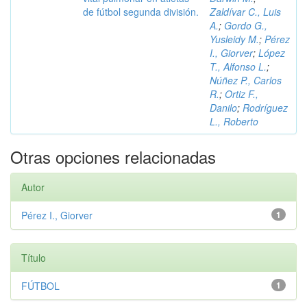
de fútbol segunda división.
Zaldívar C., Luis
A.
;
Gordo G.,
Yusleidy M.
;
Pérez
I., Giorver
;
López
T., Alfonso L.
;
Núñez P., Carlos
R.
;
Ortiz F.,
Danilo
;
Rodríguez
L., Roberto
Otras opciones relacionadas
Autor
Pérez I., Giorver
1
Título
FÚTBOL
1