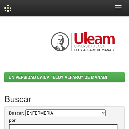
Skip
navigation
UNIVERSIDAD LAICA "ELOY ALFARO" DE MANABI
Buscar
Buscar:
por