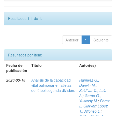
Resultados 1-1 de 1.
Anterior
1
Siguiente
Resultados por ítem:
Fecha de
Título
Autor(es)
publicación
2020-03-18
Análisis de la capacidad
Ramírez G.,
vital pulmonar en atletas
Darwin M.
;
de fútbol segunda división.
Zaldívar C., Luis
A.
;
Gordo G.,
Yusleidy M.
;
Pérez
I., Giorver
;
López
T., Alfonso L.
;