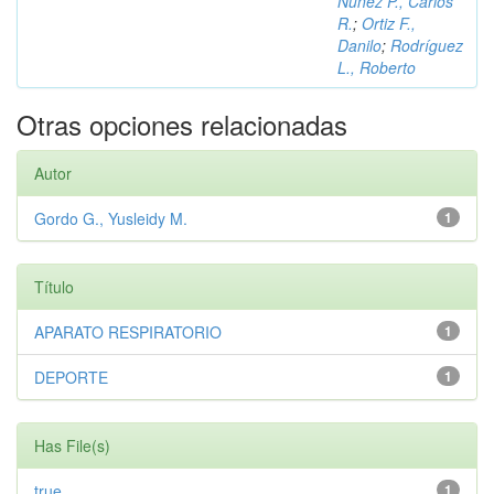
Núñez P., Carlos
R.
;
Ortiz F.,
Danilo
;
Rodríguez
L., Roberto
Otras opciones relacionadas
Autor
Gordo G., Yusleidy M.
1
Título
APARATO RESPIRATORIO
1
DEPORTE
1
Has File(s)
true
1