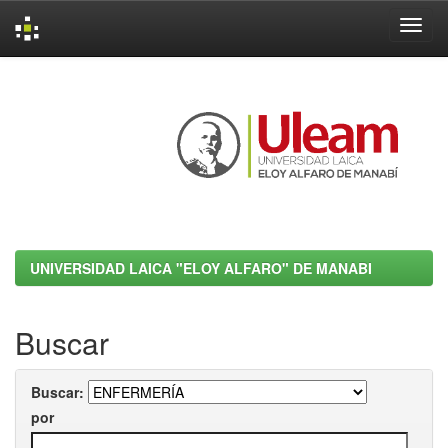
Skip
navigation
UNIVERSIDAD LAICA "ELOY ALFARO" DE MANABI
Buscar
Buscar:
por