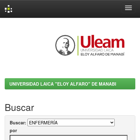
Skip
navigation
UNIVERSIDAD LAICA "ELOY ALFARO" DE MANABI
Buscar
Buscar:
por