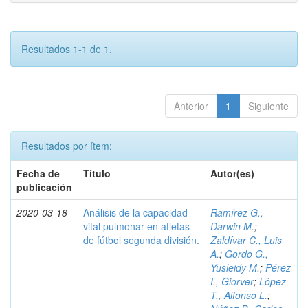
Resultados 1-1 de 1.
Anterior
1
Siguiente
Resultados por ítem:
Fecha de
Título
Autor(es)
publicación
2020-03-18
Análisis de la capacidad
Ramírez G.,
vital pulmonar en atletas
Darwin M.
;
de fútbol segunda división.
Zaldívar C., Luis
A.
;
Gordo G.,
Yusleidy M.
;
Pérez
I., Giorver
;
López
T., Alfonso L.
;