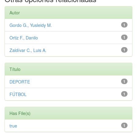
Autor
Gordo G., Yusleidy M.
1
Ortiz F., Danilo
1
Zaldívar C., Luis A.
1
Título
DEPORTE
1
FÚTBOL
1
Has File(s)
true
1