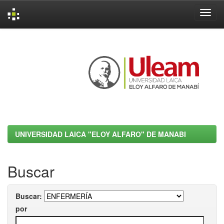
Skip
navigation
UNIVERSIDAD LAICA "ELOY ALFARO" DE MANABI
Buscar
Buscar:
por