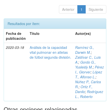
Anterior
1
Siguiente
Resultados por ítem:
Fecha de
Título
Autor(es)
publicación
2020-03-18
Análisis de la capacidad
Ramírez G.,
vital pulmonar en atletas
Darwin M.
;
de fútbol segunda división.
Zaldívar C., Luis
A.
;
Gordo G.,
Yusleidy M.
;
Pérez
I., Giorver
;
López
T., Alfonso L.
;
Núñez P., Carlos
R.
;
Ortiz F.,
Danilo
;
Rodríguez
L., Roberto
Otras opciones relacionadas