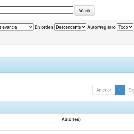
En orden
Autor/registro
Anterior
1
Si
Autor(es)