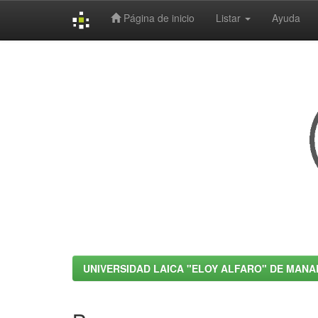
Página de inicio
Listar
Ayuda
Skip
navigation
UNIVERSIDAD LAICA "ELOY ALFARO" DE MANA