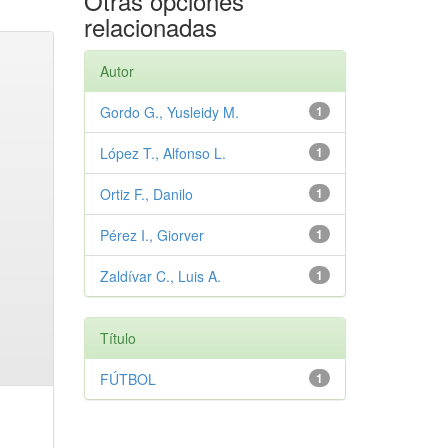
Otras opciones
relacionadas
Autor
Gordo G., Yusleidy M.
1
López T., Alfonso L.
1
Ortiz F., Danilo
1
Pérez I., Giorver
1
Zaldívar C., Luis A.
1
Título
FÚTBOL
1