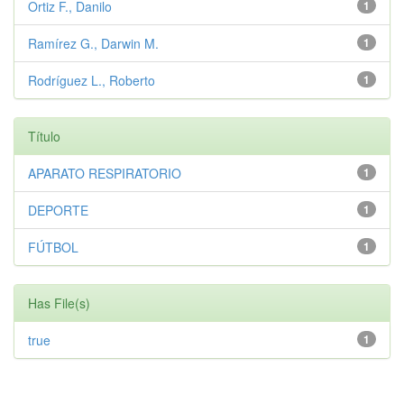
Ortiz F., Danilo
1
Ramírez G., Darwin M.
1
Rodríguez L., Roberto
1
Título
APARATO RESPIRATORIO
1
DEPORTE
1
FÚTBOL
1
Has File(s)
true
1