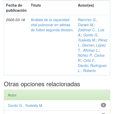
Fecha de
Título
Autor(es)
publicación
2020-03-18
Análisis de la capacidad
Ramírez G.,
vital pulmonar en atletas
Darwin M.
;
de fútbol segunda división.
Zaldívar C., Luis
A.
;
Gordo G.,
Yusleidy M.
;
Pérez
I., Giorver
;
López
T., Alfonso L.
;
Núñez P., Carlos
R.
;
Ortiz F.,
Danilo
;
Rodríguez
L., Roberto
Otras opciones relacionadas
Autor
Gordo G., Yusleidy M.
1