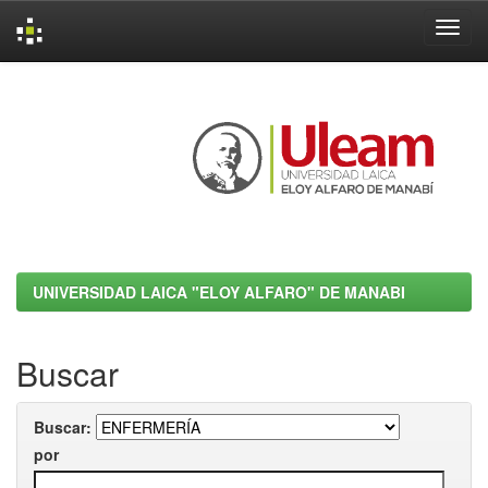
Skip
navigation
UNIVERSIDAD LAICA "ELOY ALFARO" DE MANABI
Buscar
Buscar:
por