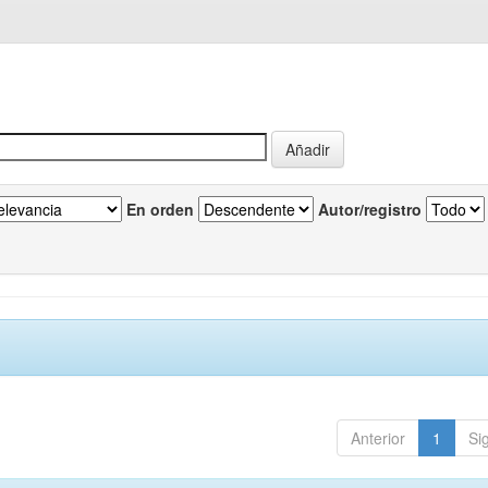
En orden
Autor/registro
Anterior
1
Si