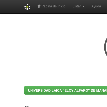
Página de inicio
Listar
Ayuda
Skip
navigation
UNIVERSIDAD LAICA "ELOY ALFARO" DE MANA