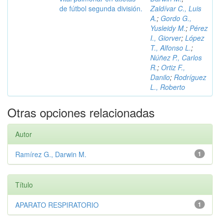
de fútbol segunda división.
Zaldívar C., Luis
A.
;
Gordo G.,
Yusleidy M.
;
Pérez
I., Giorver
;
López
T., Alfonso L.
;
Núñez P., Carlos
R.
;
Ortiz F.,
Danilo
;
Rodríguez
L., Roberto
Otras opciones relacionadas
Autor
Ramírez G., Darwin M.
1
Título
APARATO RESPIRATORIO
1