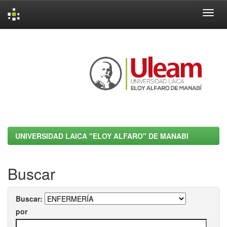
Skip
navigation
UNIVERSIDAD LAICA "ELOY ALFARO" DE MANABI
Buscar
Buscar:
por