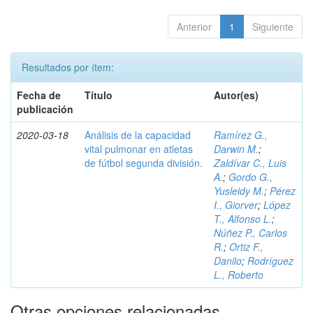
Anterior
1
Siguiente
Resultados por ítem:
Fecha de
Título
Autor(es)
publicación
2020-03-18
Análisis de la capacidad
Ramírez G.,
vital pulmonar en atletas
Darwin M.
;
de fútbol segunda división.
Zaldívar C., Luis
A.
;
Gordo G.,
Yusleidy M.
;
Pérez
I., Giorver
;
López
T., Alfonso L.
;
Núñez P., Carlos
R.
;
Ortiz F.,
Danilo
;
Rodríguez
L., Roberto
Otras opciones relacionadas