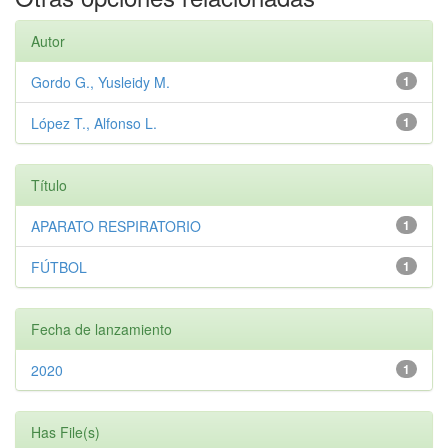
Autor
Gordo G., Yusleidy M.
1
López T., Alfonso L.
1
Título
APARATO RESPIRATORIO
1
FÚTBOL
1
Fecha de lanzamiento
2020
1
Has File(s)