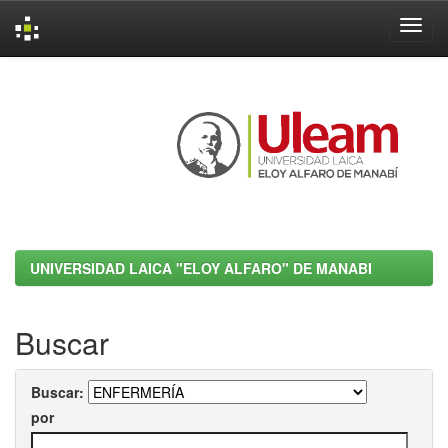
Skip
navigation
UNIVERSIDAD LAICA "ELOY ALFARO" DE MANABI
Buscar
Buscar:
por