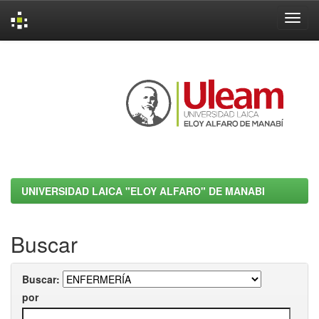
Skip
navigation
UNIVERSIDAD LAICA "ELOY ALFARO" DE MANABI
Buscar
Buscar:
por