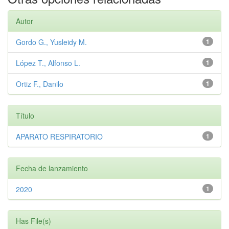
Autor
Gordo G., Yusleidy M.
1
López T., Alfonso L.
1
Ortiz F., Danilo
1
Título
APARATO RESPIRATORIO
1
Fecha de lanzamiento
2020
1
Has File(s)