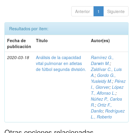
Anterior
1
Siguiente
Resultados por ítem:
Fecha de
Título
Autor(es)
publicación
2020-03-18
Análisis de la capacidad
Ramírez G.,
vital pulmonar en atletas
Darwin M.
;
de fútbol segunda división.
Zaldívar C., Luis
A.
;
Gordo G.,
Yusleidy M.
;
Pérez
I., Giorver
;
López
T., Alfonso L.
;
Núñez P., Carlos
R.
;
Ortiz F.,
Danilo
;
Rodríguez
L., Roberto
Otras opciones relacionadas