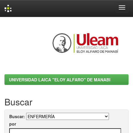
Skip
navigation
UNIVERSIDAD LAICA "ELOY ALFARO" DE MANABI
Buscar
Buscar:
por