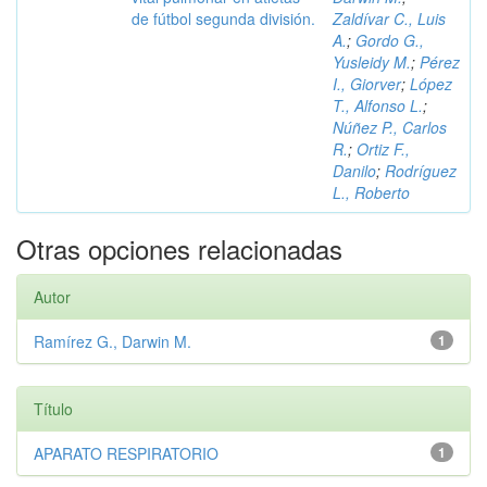
de fútbol segunda división.
Zaldívar C., Luis
A.
;
Gordo G.,
Yusleidy M.
;
Pérez
I., Giorver
;
López
T., Alfonso L.
;
Núñez P., Carlos
R.
;
Ortiz F.,
Danilo
;
Rodríguez
L., Roberto
Otras opciones relacionadas
Autor
Ramírez G., Darwin M.
1
Título
APARATO RESPIRATORIO
1