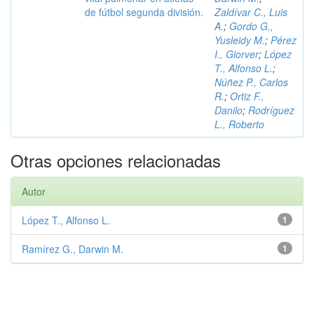
de fútbol segunda división.
Zaldívar C., Luis
A.
;
Gordo G.,
Yusleidy M.
;
Pérez
I., Giorver
;
López
T., Alfonso L.
;
Núñez P., Carlos
R.
;
Ortiz F.,
Danilo
;
Rodríguez
L., Roberto
Otras opciones relacionadas
Autor
López T., Alfonso L.
1
Ramírez G., Darwin M.
1