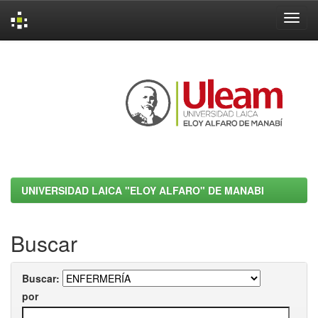
Skip
navigation
UNIVERSIDAD LAICA "ELOY ALFARO" DE MANABI
Buscar
Buscar:
por