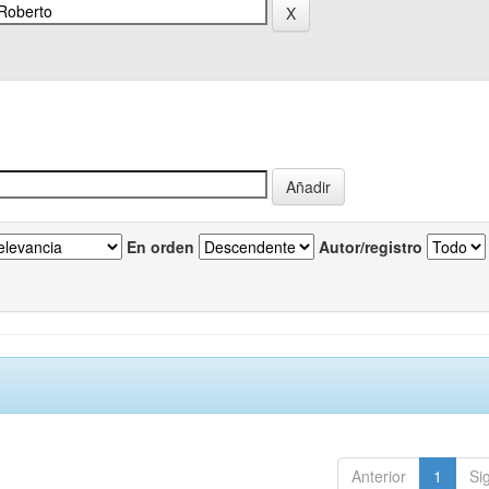
En orden
Autor/registro
Anterior
1
Si