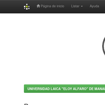
Página de inicio
Listar
Ayuda
Skip
navigation
UNIVERSIDAD LAICA "ELOY ALFARO" DE MANA