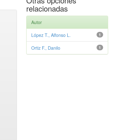
Otras opciones
relacionadas
Autor
López T., Alfonso L.
1
Ortiz F., Danilo
1