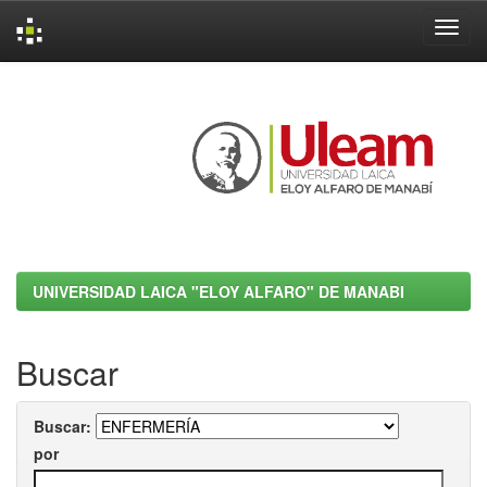
Skip
navigation
UNIVERSIDAD LAICA "ELOY ALFARO" DE MANABI
Buscar
Buscar:
por