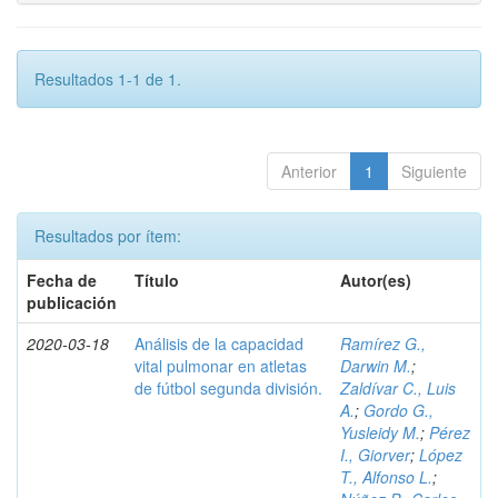
Resultados 1-1 de 1.
Anterior
1
Siguiente
Resultados por ítem:
Fecha de
Título
Autor(es)
publicación
2020-03-18
Análisis de la capacidad
Ramírez G.,
vital pulmonar en atletas
Darwin M.
;
de fútbol segunda división.
Zaldívar C., Luis
A.
;
Gordo G.,
Yusleidy M.
;
Pérez
I., Giorver
;
López
T., Alfonso L.
;