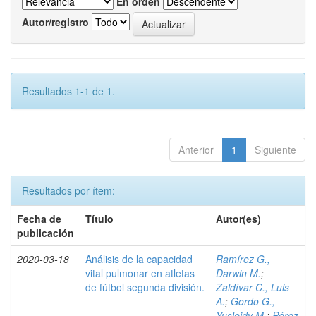
En orden
Autor/registro
Resultados 1-1 de 1.
Anterior
1
Siguiente
Resultados por ítem:
Fecha de
Título
Autor(es)
publicación
2020-03-18
Análisis de la capacidad
Ramírez G.,
vital pulmonar en atletas
Darwin M.
;
de fútbol segunda división.
Zaldívar C., Luis
A.
;
Gordo G.,
Yusleidy M.
;
Pérez