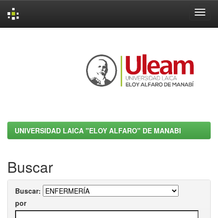
Skip
navigation
UNIVERSIDAD LAICA "ELOY ALFARO" DE MANABI
Buscar
Buscar:
por