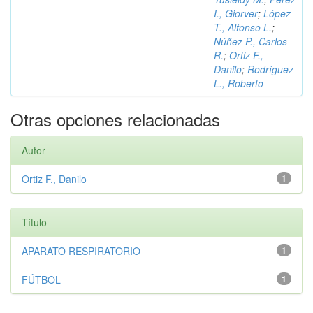
I., Giorver
;
López
T., Alfonso L.
;
Núñez P., Carlos
R.
;
Ortiz F.,
Danilo
;
Rodríguez
L., Roberto
Otras opciones relacionadas
Autor
Ortiz F., Danilo
1
Título
APARATO RESPIRATORIO
1
FÚTBOL
1