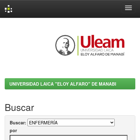
Skip
navigation
UNIVERSIDAD LAICA "ELOY ALFARO" DE MANABI
Buscar
Buscar:
por