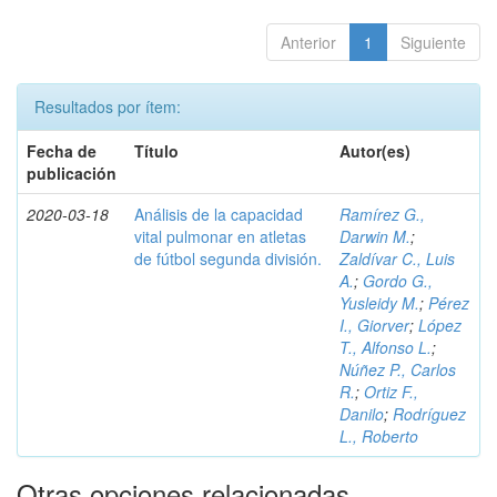
Anterior
1
Siguiente
Resultados por ítem:
Fecha de
Título
Autor(es)
publicación
2020-03-18
Análisis de la capacidad
Ramírez G.,
vital pulmonar en atletas
Darwin M.
;
de fútbol segunda división.
Zaldívar C., Luis
A.
;
Gordo G.,
Yusleidy M.
;
Pérez
I., Giorver
;
López
T., Alfonso L.
;
Núñez P., Carlos
R.
;
Ortiz F.,
Danilo
;
Rodríguez
L., Roberto
Otras opciones relacionadas