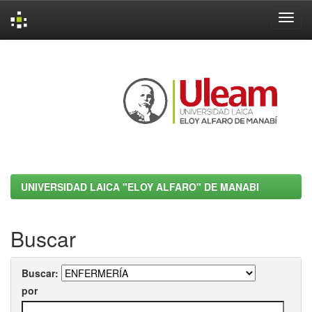
Skip
navigation
UNIVERSIDAD LAICA "ELOY ALFARO" DE MANABI
Buscar
Buscar:
por