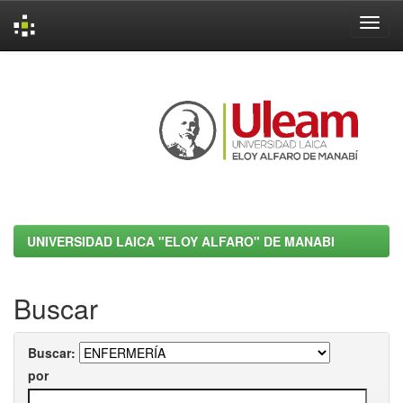
Skip
navigation
UNIVERSIDAD LAICA "ELOY ALFARO" DE MANABI
Buscar
Buscar:
por