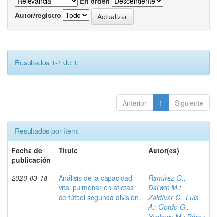
En orden
Autor/registro
Resultados 1-1 de 1.
Anterior
1
Siguiente
Resultados por ítem:
Fecha de
Título
Autor(es)
publicación
2020-03-18
Análisis de la capacidad
Ramírez G.,
vital pulmonar en atletas
Darwin M.
;
de fútbol segunda división.
Zaldívar C., Luis
A.
;
Gordo G.,
Yusleidy M.
;
Pérez