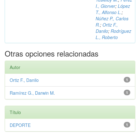
I., Giorver
;
López
T., Alfonso L.
;
Núñez P., Carlos
R.
;
Ortiz F.,
Danilo
;
Rodríguez
L., Roberto
Otras opciones relacionadas
Autor
Ortiz F., Danilo
1
Ramírez G., Darwin M.
1
Título
DEPORTE
1