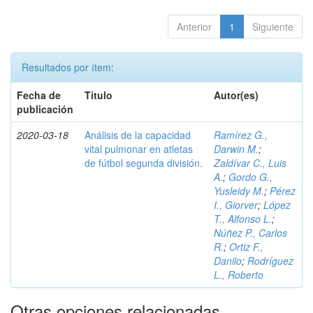
Anterior
1
Siguiente
Resultados por ítem:
Fecha de
Título
Autor(es)
publicación
2020-03-18
Análisis de la capacidad
Ramírez G.,
vital pulmonar en atletas
Darwin M.
;
de fútbol segunda división.
Zaldívar C., Luis
A.
;
Gordo G.,
Yusleidy M.
;
Pérez
I., Giorver
;
López
T., Alfonso L.
;
Núñez P., Carlos
R.
;
Ortiz F.,
Danilo
;
Rodríguez
L., Roberto
Otras opciones relacionadas