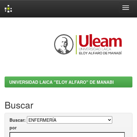
Skip
navigation
UNIVERSIDAD LAICA "ELOY ALFARO" DE MANABI
Buscar
Buscar:
por