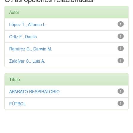
Autor
López T., Alfonso L.
1
Ortiz F., Danilo
1
Ramírez G., Darwin M.
1
Zaldívar C., Luis A.
1
Título
APARATO RESPIRATORIO
1
FÚTBOL
1