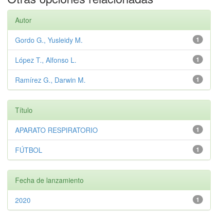
Autor
Gordo G., Yusleidy M.
1
López T., Alfonso L.
1
Ramírez G., Darwin M.
1
Título
APARATO RESPIRATORIO
1
FÚTBOL
1
Fecha de lanzamiento
2020
1