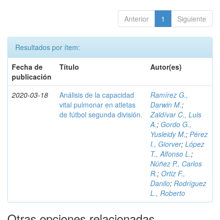
Anterior
1
Siguiente
Resultados por ítem:
Fecha de
Título
Autor(es)
publicación
2020-03-18
Análisis de la capacidad
Ramírez G.,
vital pulmonar en atletas
Darwin M.
;
de fútbol segunda división.
Zaldívar C., Luis
A.
;
Gordo G.,
Yusleidy M.
;
Pérez
I., Giorver
;
López
T., Alfonso L.
;
Núñez P., Carlos
R.
;
Ortiz F.,
Danilo
;
Rodríguez
L., Roberto
Otras opciones relacionadas