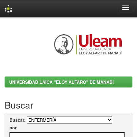
Skip
navigation
UNIVERSIDAD LAICA "ELOY ALFARO" DE MANABI
Buscar
Buscar:
por