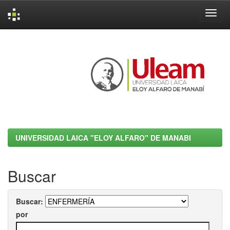
Skip
navigation
UNIVERSIDAD LAICA "ELOY ALFARO" DE MANABI
Buscar
Buscar:
por