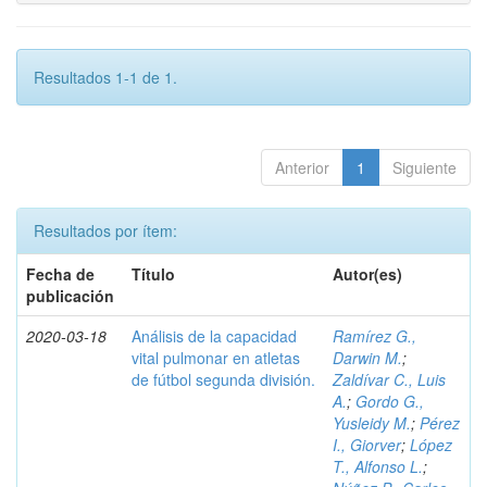
Resultados 1-1 de 1.
Anterior
1
Siguiente
Resultados por ítem:
Fecha de
Título
Autor(es)
publicación
2020-03-18
Análisis de la capacidad
Ramírez G.,
vital pulmonar en atletas
Darwin M.
;
de fútbol segunda división.
Zaldívar C., Luis
A.
;
Gordo G.,
Yusleidy M.
;
Pérez
I., Giorver
;
López
T., Alfonso L.
;