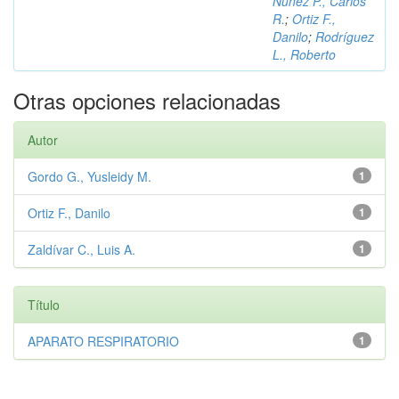
Núñez P., Carlos
R.
;
Ortiz F.,
Danilo
;
Rodríguez
L., Roberto
Otras opciones relacionadas
Autor
Gordo G., Yusleidy M.
1
Ortiz F., Danilo
1
Zaldívar C., Luis A.
1
Título
APARATO RESPIRATORIO
1