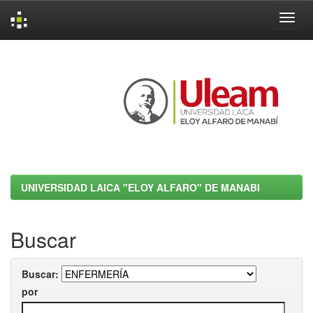
Skip
navigation
UNIVERSIDAD LAICA "ELOY ALFARO" DE MANABI
Buscar
Buscar:
por