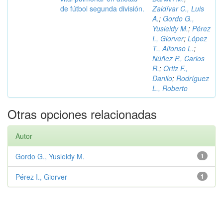
de fútbol segunda división.
Zaldívar C., Luis
A.
;
Gordo G.,
Yusleidy M.
;
Pérez
I., Giorver
;
López
T., Alfonso L.
;
Núñez P., Carlos
R.
;
Ortiz F.,
Danilo
;
Rodríguez
L., Roberto
Otras opciones relacionadas
Autor
Gordo G., Yusleidy M.
1
Pérez I., Giorver
1