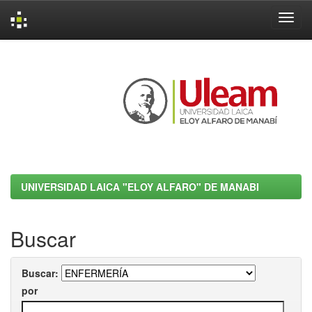
Skip
navigation
UNIVERSIDAD LAICA "ELOY ALFARO" DE MANABI
Buscar
Buscar:
por