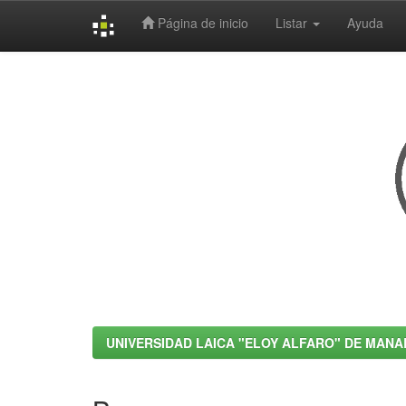
Página de inicio
Listar
Ayuda
Skip
navigation
UNIVERSIDAD LAICA "ELOY ALFARO" DE MANA