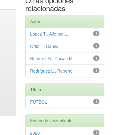
Otras opciones
relacionadas
Autor
López T., Alfonso L.
1
Ortiz F., Danilo
1
Ramírez G., Darwin M.
1
Rodríguez L., Roberto
1
Título
FÚTBOL
1
Fecha de lanzamiento
2020
1