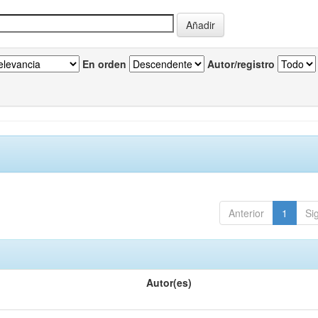
En orden
Autor/registro
Anterior
1
Si
Autor(es)