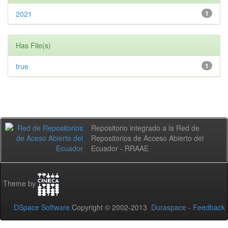
2021
1
Has File(s)
true
1
Repositorio integrado a la Red de
Repositorios de Acceso Abierto del
Ecuador - RRAAE
Theme by
DSpace Software
Copyright © 2002-2013
Duraspace
-
Feedback