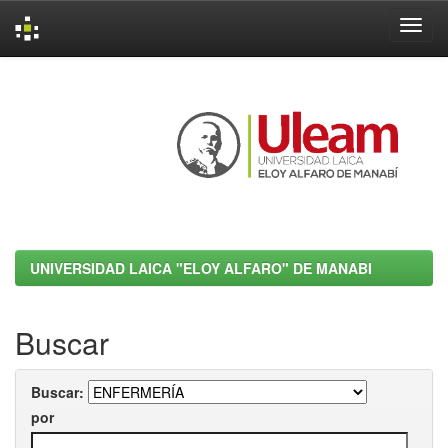
Skip
navigation
UNIVERSIDAD LAICA "ELOY ALFARO" DE MANABI
Buscar
Buscar:
por