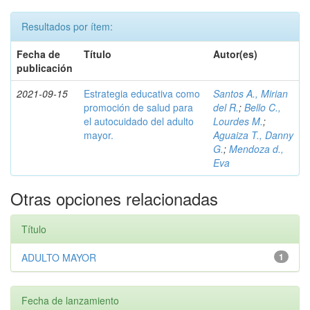
Resultados por ítem:
Fecha de
Título
Autor(es)
publicación
2021-09-15
Estrategia educativa como
Santos A., Mirian
promoción de salud para
del R.
;
Bello C.,
el autocuidado del adulto
Lourdes M.
;
mayor.
Aguaiza T., Danny
G.
;
Mendoza d.,
Eva
Otras opciones relacionadas
Título
ADULTO MAYOR
1
Fecha de lanzamiento