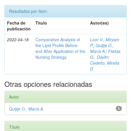
Resultados por ítem:
Fecha de
Título
Autor(es)
publicación
2022-04-18
Comparative Analysis of
Loor V., Miryam
the Lipid Profile Before
P.
;
Quijije O.,
and After Application of the
María A.
;
Fleitas
Nursing Strategy.
G., Daylin
;
Cedeño, Mirella
D.
Otras opciones relacionadas
Autor
Quijije O., María A.
1
Título