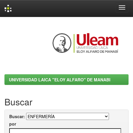
Skip
navigation
UNIVERSIDAD LAICA "ELOY ALFARO" DE MANABI
Buscar
Buscar:
por