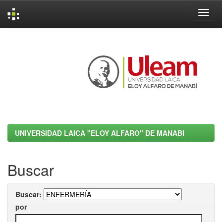
Skip
navigation
UNIVERSIDAD LAICA "ELOY ALFARO" DE MANABI
Buscar
Buscar:
por