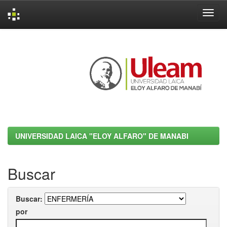
Skip
navigation
UNIVERSIDAD LAICA "ELOY ALFARO" DE MANABI
Buscar
Buscar:
por