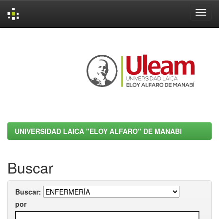
Skip
navigation
UNIVERSIDAD LAICA "ELOY ALFARO" DE MANABI
Buscar
Buscar:
por