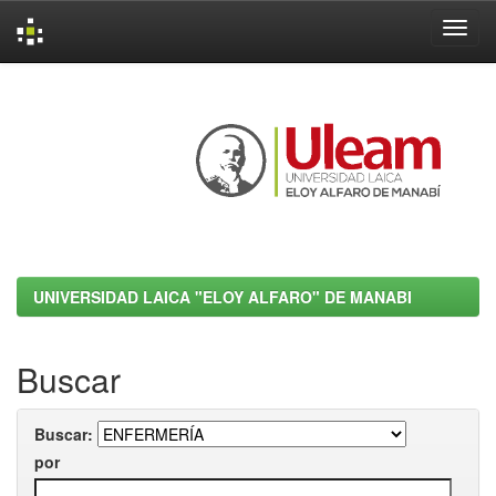
Skip
navigation
UNIVERSIDAD LAICA "ELOY ALFARO" DE MANABI
Buscar
Buscar:
por