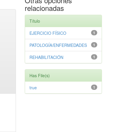
Otras opciones
relacionadas
Título
EJERCICIO FÍSICO
1
PATOLOGÍA/ENFERMEDADES
1
REHABILITACIÓN
1
Has File(s)
true
1