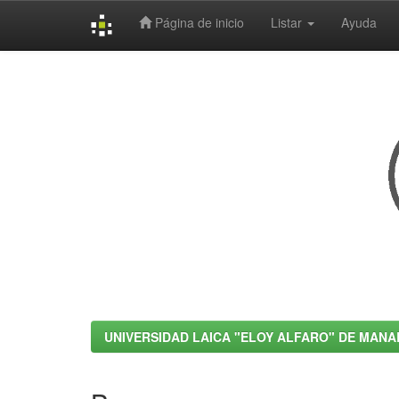
Página de inicio
Listar
Ayuda
Skip
navigation
UNIVERSIDAD LAICA "ELOY ALFARO" DE MANA