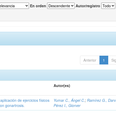
En orden
Autor/registro
Anterior
1
Si
Autor(es)
aplicación de ejercicios físicos
Yumar C., Ángel C.
;
Ramírez G., Darv
con gonartrosis.
Pérez I., Giorver