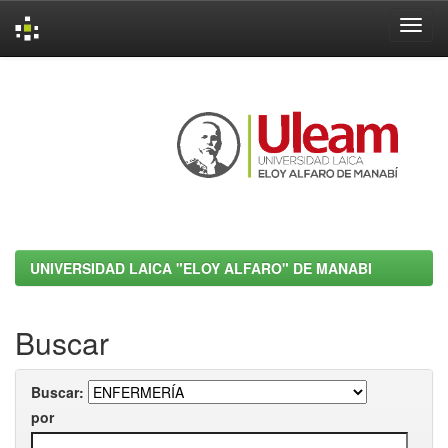
Skip
navigation
UNIVERSIDAD LAICA "ELOY ALFARO" DE MANABI
Buscar
Buscar:
por